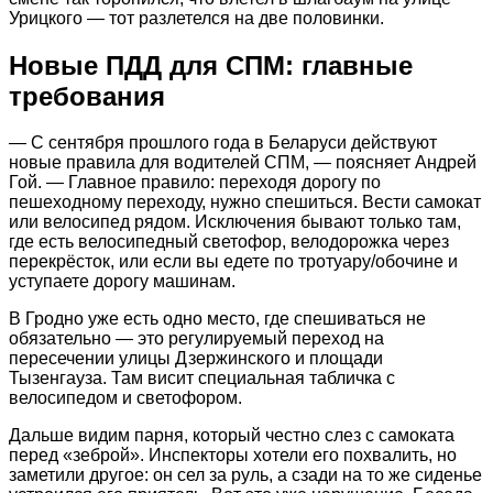
Урицкого — тот разлетелся на две половинки.
Новые ПДД для СПМ: главные
требования
— С сентября прошлого года в Беларуси действуют
новые правила для водителей СПМ, — поясняет Андрей
Гой. — Главное правило: переходя дорогу по
пешеходному переходу, нужно спешиться. Вести самокат
или велосипед рядом. Исключения бывают только там,
где есть велосипедный светофор, велодорожка через
перекрёсток, или если вы едете по тротуару/обочине и
уступаете дорогу машинам.
В Гродно уже есть одно место, где спешиваться не
обязательно — это регулируемый переход на
пересечении улицы Дзержинского и площади
Тызенгауза. Там висит специальная табличка с
велосипедом и светофором.
Дальше видим парня, который честно слез с самоката
перед «зеброй». Инспекторы хотели его похвалить, но
заметили другое: он сел за руль, а сзади на то же сиденье