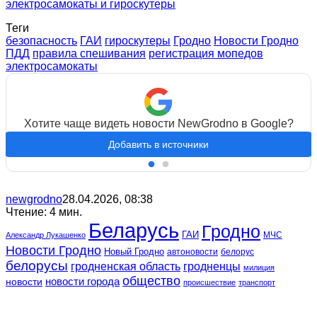
электросамокаты и гироскутеры
Теги
безопасность
ГАИ
гироскутеры
Гродно
Новости Гродно
ПДД
правила спешивания
регистрация мопедов
электросамокаты
Хотите чаще видеть новости NewGrodno в Google?
Добавить в источники
newgrodno
28.04.2026, 08:38
Чтение: 4 мин.
Беларусь
Гродно
ГАИ
МЧС
Александр Лукашенко
Новости Гродно
Новый Гродно
автоновости
белорус
белорусы
гродненская область
гродненцы
милиция
общество
новости
новости города
происшествие
транспорт