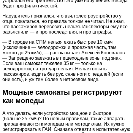
устроился его приятель. Вот это уже нарушение. Беседа
будет профилактической.
Нарушитель признался, что взял электроустройство у
отца, покататься, но правила толком не читал. Не знал,
что пассажиров перевозить нельзя. Инспекторы ему всё
разъяснили — и про последствия, и про штрафы.
— В городе на СПМ нельзя ехать быстрее 10 км/ч
(исключение — велодорожки и проезжая часть, там
можно до 25 км/ч), — рассказывает Алексей Коновалов.
— Запрещено заезжать в пешеходные зоны под знак.
Если ваш самокат тяжелее 35 кг — только на
велодорожку, на тротуар нельзя. Нельзя возить
пассажиров, ездить без рук, сняв ноги с педалей (если
они есть), и уж тем более в нетрезвом виде.
Мощные самокаты регистрируют
как мопеды
А что делать, если устройство мощное и быстрое
(больше 25 км/ч)? По новым правилам, такие аппараты
приравниваются к мопедам или мотоциклам. Их нужно
регистрировать в ГАИ. Сначала отвезти в испытательную