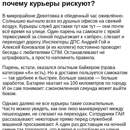
почему курьеры рискуют?
В микрорайоне Девятовка в обеденный час оживлённо.
Солнышко выгнало всех из душных офисов на свежий
воздух. Курьеры служб доставки тут как тут — они почти
всё время на улице. Один парень на самокате с яркой
термосумкой за спиной подъезжает к «зебре», слезает и
переходит дорогу. Инспекторы ДПС Андрей Гой и
Алексей Коновалов (и их коллеги) постоянно проводят
беседы с любителями СПМ. Останавливают не
штрафовать, а просто напомнить правила.
Парень, кстати, оказался опытным байкером (права
категории «А» есть). Но в доставке пользуется самокатом
— так удобнее и быстрее. Больше заказов — больше
заработок. Батареи хватает на 100 километров по городу.
И он сам понимает: сэкономленная секунда может выйти
боком.
Однако далеко не все курьеры такие сознательные.
Часто можно увидеть, как они лихо маневрируют между
пешеходами, не слезают на переходах. Сотрудники ГАИ
рассказывают: некоторые прямо перед служебной
машиной проскакивают. А один раз доставщик на ночной
смене так торопился, что влетел в шлагбаум на улице