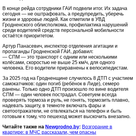
В конце рейда сотрудники ГАИ подвели итог. Их задача
сегодня — не оштрафовать, а предупредить, уберечь
жизни и здоровье людей. Как отметили в УВД
Гродненского облисполкома, профилактика нарушений
среди водителей средств персональной мобильности
остаётся приоритетом.
Артур Панасевич, инспектор отделения агитации и
пропаганды Гродненской ГАИ, добавил:
— СПМ — это транспорт с одним или несколькими
колёсами, скоростью не выше 25 км/ч, для одного
человека. Его водители приравнены к велосипедистам.
За 2025 год на Гродненщине случилось 8 ДТП с участием
самокатчиков: один погиб (ребёнок в Лиде), семеро
ранены. Только одно ДТП произошло по вине водителя
СПМ — один человек пострадал. Советуем всегда
проверять тормоза и руль, не гонять, тормозить плавно,
надевать защиту, в темноте включать фары и
светоотражатели, не отвлекаться на телефон и быть
готовым к тому, что пешеход может выскочить внезапно.
Читайте также на
Newgrodno.by
:
Возгорание в
квартире: в МЧС рассказали, чем опасны