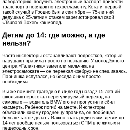
лабораторию, получить электронный паспорт, привести
транспорт в порядок по техрегламенту. Кстати, первый
такой случай в Гродно был в сентябре — 75-летний
дедушка с 25-летним стажем зарегистрировал свой
«Tsunami Boxer» как мопед.
Детям до 14: где можно, а где
нельзя?
Часто инспекторы останавливают подростков, которые
нарушают правила просто по незнанию. У молодёжного
центра «Галактика» заметили мальчика на
электросамокате — он переехал «зебру» не спешиваясь.
Парнишка испугался, но беседа с ним просто
необходима.
Вы же помните трагедию в Лиде год назад? 15-летний
школьник пересекал нерегулируемый переход на
самокате — водитель BMW его не пропустил и сбил
насмерть. Ребёнок погиб на месте. Инспекторы
объяснили юному гродненцу правила, он пообещал
больше так не делать. Важно знать родителям: детям до
14 лет вообще нельзя пользоваться СПМ вне жилых и
пешеходных зон.