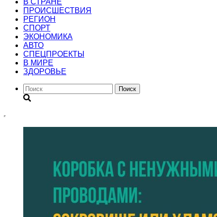
В СТРАНЕ
ПРОИСШЕСТВИЯ
РЕГИОН
CПОРТ
ЭКОНОМИКА
АВТО
СПЕЦПРОЕКТЫ
В МИРЕ
ЗДОРОВЬЕ
Поиск