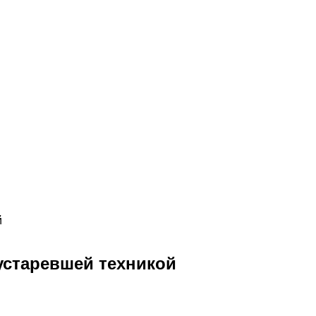
й
устаревшей техникой