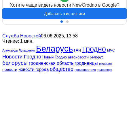
Хотите чаще видеть новости NewGrodno в Google?
Добавить в источники
Служба Новостей
06.06.2025, 13:58
Чтение: 1 мин.
Беларусь
Гродно
ГАИ
МЧС
Александр Лукашенко
Новости Гродно
Новый Гродно
автоновости
белорус
белорусы
гродненская область
гродненцы
милиция
общество
новости
новости города
происшествие
транспорт