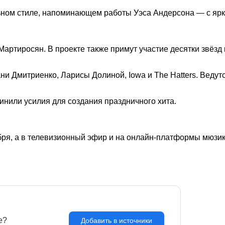
уальном стиле, напоминающем работы Уэса Андерсона — с я
артиросян. В проекте также примут участие десятки звёзд 
ани Дмитриенко, Ларисы Долиной, Iowa и The Hatters. Веду
или усилия для создания праздничного хита.
бря, а в телевизионный эфир и на онлайн-платформы мюзик
e?
З
Добавить в источники