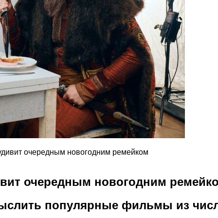
Т удивит очередным новогодним ремейком
дивит очередным новогодним ремейк
слить популярные фильмы из числа 