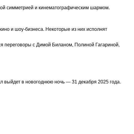
ркой симметрией и кинематографическим шармом.
кино и шоу-бизнеса. Некоторые из них исполнят
тся переговоры с Димой Биланом, Полиной Гагариной,
л выйдет в новогоднюю ночь — 31 декабря 2025 года.
наете новость? Пишите в наш Telegram-bot.