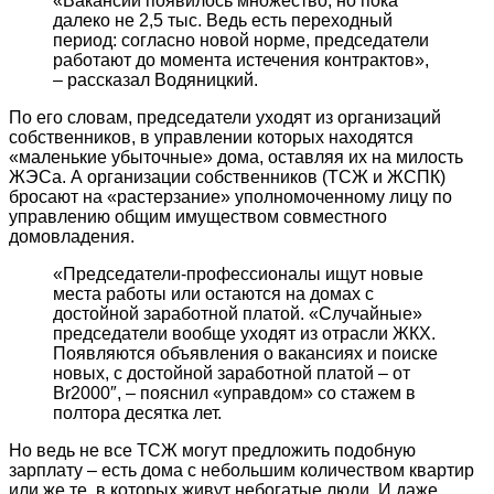
«Вакансий появилось множество, но пока
далеко не 2,5 тыс. Ведь есть переходный
период: согласно новой норме, председатели
работают до момента истечения контрактов»,
– рассказал Водяницкий.
По его словам, председатели уходят из организаций
собственников, в управлении которых находятся
«маленькие убыточные» дома, оставляя их на милость
ЖЭСа. А организации собственников (ТСЖ и ЖСПК)
бросают на «растерзание» уполномоченному лицу по
управлению общим имуществом совместного
домовладения.
«Председатели-профессионалы ищут новые
места работы или остаются на домах с
достойной заработной платой. «Случайные»
председатели вообще уходят из отрасли ЖКХ.
Появляются объявления о вакансиях и поиске
новых, с достойной заработной платой – от
Br2000″, – пояснил «управдом» со стажем в
полтора десятка лет.
Но ведь не все ТСЖ могут предложить подобную
зарплату – есть дома с небольшим количеством квартир
или же те, в которых живут небогатые люди. И даже