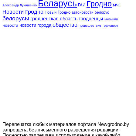
Беларусь
Гродно
ГАИ
МЧС
Александр Лукашенко
Новости Гродно
Новый Гродно
автоновости
белорус
белорусы
гродненская область
гродненцы
милиция
общество
новости
новости города
происшествие
транспорт
Перепечатка любых материалов портала Newgrodno.by
запрещена без письменного разрешения редакции.
Полностью запрещаем использование в какой-либо