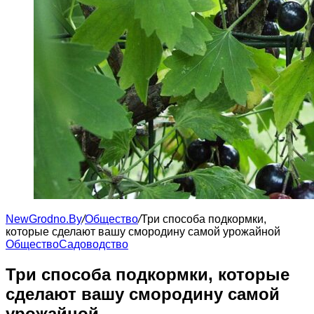
NewGrodno.By
/
Общество
/
Три способа подкормки,
которые сделают вашу смородину самой урожайной
Общество
Садоводство
Три способа подкормки, которые
сделают вашу смородину самой
урожайной