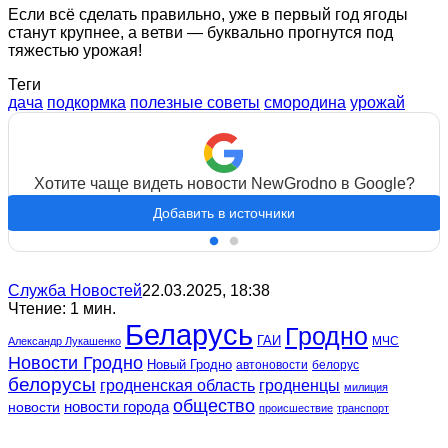
Если всё сделать правильно, уже в первый год ягоды
станут крупнее, а ветви — буквально прогнутся под
тяжестью урожая!
Теги
дача
подкормка
полезные советы
смородина
урожай
Хотите чаще видеть новости NewGrodno в Google?
Добавить в источники
Служба Новостей
22.03.2025, 18:38
Чтение: 1 мин.
Беларусь
Гродно
ГАИ
МЧС
Александр Лукашенко
Новости Гродно
Новый Гродно
автоновости
белорус
белорусы
гродненская область
гродненцы
милиция
общество
новости
новости города
происшествие
транспорт