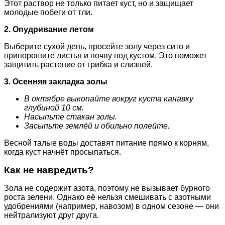
Этот раствор не только питает куст, но и защищает
молодые побеги от тли.
2. Опудривание летом
Выберите сухой день, просейте золу через сито и
припорошите листья и почву под кустом. Это поможет
защитить растение от грибка и слизней.
3. Осенняя закладка золы
В октябре выкопайте вокруг куста канавку
глубиной 10 см.
Насыпьте стакан золы.
Засыпьте землёй и обильно полейте.
Весной талые воды доставят питание прямо к корням,
когда куст начнёт просыпаться.
Как не навредить?
Зола не содержит азота, поэтому не вызывает бурного
роста зелени. Однако её нельзя смешивать с азотными
удобрениями (например, навозом) в одном сезоне — они
нейтрализуют друг друга.