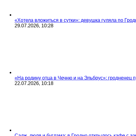
«Хотела вложиться в сутки»: девушка гуляла по Грод
29.07.2026, 10:28
«На родину отца в Чечню и на Эльбрус»: гродненец п
22.07.2026, 10:18
Садж, люля и буглама: в Гродно открылось кафе с а