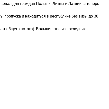
ствовал для граждан Польши, Литвы и Латвии, а теперь
 пропуска и находиться в республике без визы до 30
 от общего потока). Большинство из последних –
наете новость? Пишите в наш Telegram-bot.