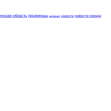
енская область
гродненцы
новости
новости города
милиция