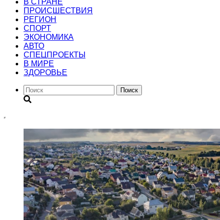
В СТРАНЕ
ПРОИСШЕСТВИЯ
РЕГИОН
CПОРТ
ЭКОНОМИКА
АВТО
СПЕЦПРОЕКТЫ
В МИРЕ
ЗДОРОВЬЕ
Поиск