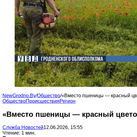
NewGrodno.By
/
Общество
/
«Вместо пшеницы — красный цве
Общество
Происшествия
Регион
«Вместо пшеницы — красный цветок
Служба Новостей
12.06.2026, 15:55
Чтение: 1 мин.