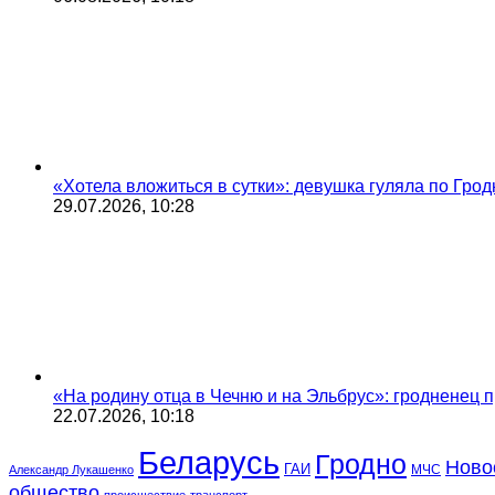
«Хотела вложиться в сутки»: девушка гуляла по Грод
29.07.2026, 10:28
«На родину отца в Чечню и на Эльбрус»: гродненец п
22.07.2026, 10:18
Беларусь
Гродно
Ново
ГАИ
МЧС
Александр Лукашенко
общество
происшествие
транспорт