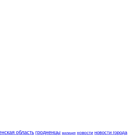
енская область
гродненцы
новости
новости города
милиция