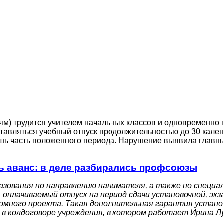
м) трудится учителем начальных классов и одновременно 
ставляться учебный отпуск продолжительностью до 30 кале
 лишь часть положенного периода. Нарушение выявила глав
ь аванс: в деле разбирались профсоюзы
азования по направлению нанимателя, а также по специа
оплачиваемый отпуск на период сдачи установочной, эк
омного проекта. Такая дополнительная гарантия устано
 в колдоговоре учреждения, в котором работает Ирина Л