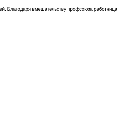
ней. Благодаря вмешательству профсоюза работница
наете новость? Пишите в наш Telegram-bot.