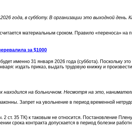
2026 года, в субботу. В организации это выходной день.
а считается материальным сроком. Правило «переноса» на п
перевалила за $1000
удет именно 31 января 2026 года (суббота). Поскольку эт
нваря: издать приказ, выдать трудовую книжку и произвест
ик находился на больничном. Несмотря на это, нанимател
 законны. Запрет на увольнение в период временной нетруд
 ч. 2 ст. 35 ТК) к таковым не относится. Постановление Пл
нии срока контракта допускается в период болезни работн