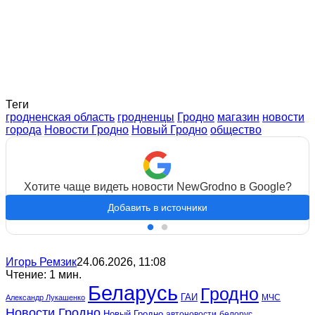
Теги
гродненская область
гродненцы
Гродно
магазин
новости
города
Новости Гродно
Новый Гродно
общество
Хотите чаще видеть новости NewGrodno в Google?
Добавить в источники
Игорь Ремзик
24.06.2026, 11:08
Чтение: 1 мин.
Беларусь
Гродно
ГАИ
МЧС
Александр Лукашенко
Новости Гродно
Новый Гродно
автоновости
белорус