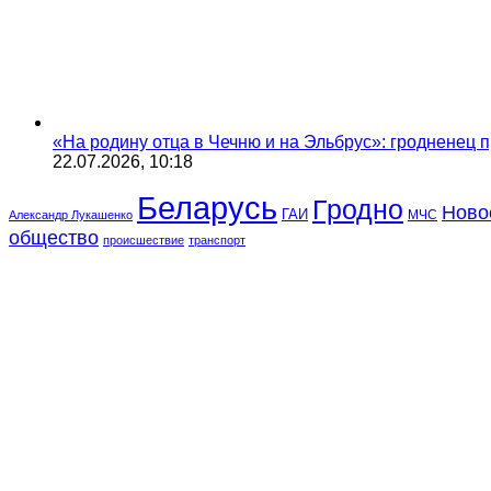
«На родину отца в Чечню и на Эльбрус»: гродненец п
22.07.2026, 10:18
Беларусь
Гродно
Ново
ГАИ
МЧС
Александр Лукашенко
общество
происшествие
транспорт