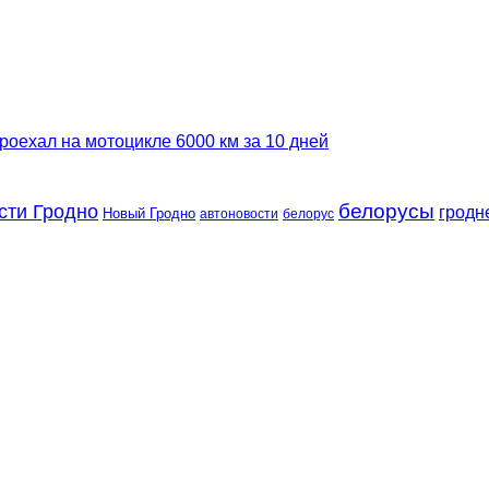
роехал на мотоцикле 6000 км за 10 дней
сти Гродно
белорусы
гродн
Новый Гродно
автоновости
белорус