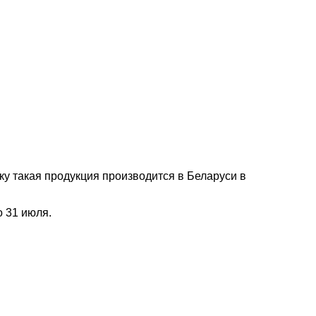
ку такая продукция производится в Беларуси в
о 31 июля.
наете новость? Пишите в наш Telegram-bot.