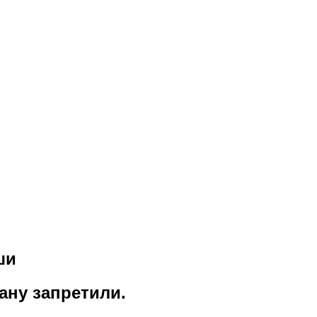
ши
ану запретили.