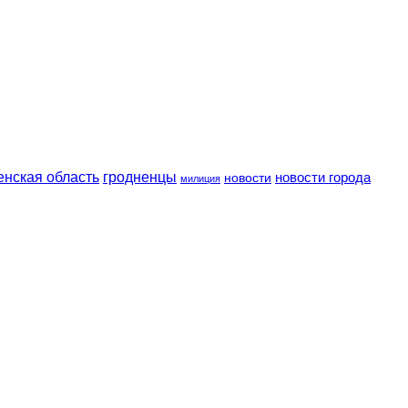
енская область
гродненцы
новости
новости города
милиция