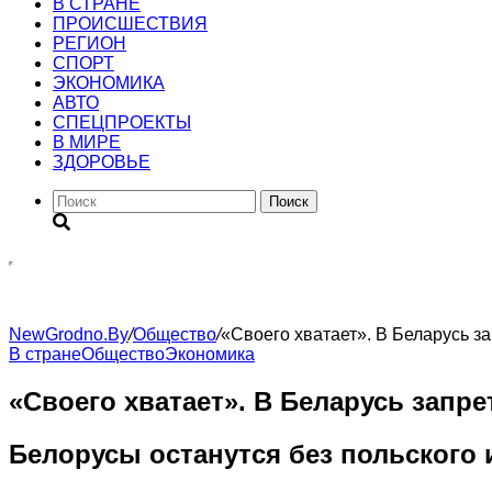
В СТРАНЕ
ПРОИСШЕСТВИЯ
РЕГИОН
CПОРТ
ЭКОНОМИКА
АВТО
СПЕЦПРОЕКТЫ
В МИРЕ
ЗДОРОВЬЕ
Поиск
NewGrodno.By
/
Общество
/
«Своего хватает». В Беларусь з
В стране
Общество
Экономика
«Своего хватает». В Беларусь запр
Белорусы останутся без польского и