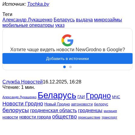
Источник:
Tochka.by
Теги
Александр Лукашенко
Беларусь
выдача
микрозаймы
мобильные операторы
указ
Хотите чаще видеть новости NewGrodno в Google?
Добавить в источники
Служба Новостей
16.12.2025, 16:28
Чтение: 1 мин.
Беларусь
Гродно
ГАИ
МЧС
Александр Лукашенко
Новости Гродно
Новый Гродно
автоновости
белорус
белорусы
гродненская область
гродненцы
милиция
общество
новости
новости города
происшествие
транспорт