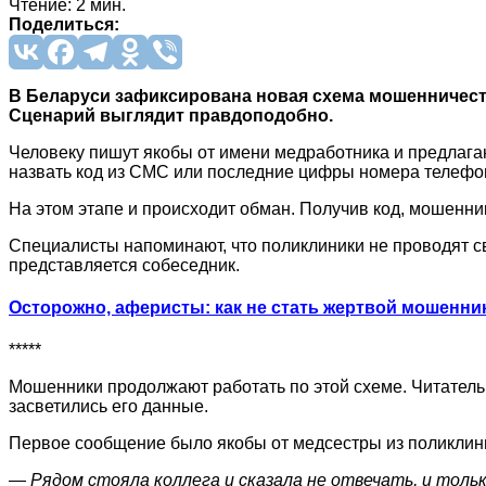
Чтение: 2 мин.
Поделиться:
В Беларуси зафиксирована новая схема мошенничест
Сценарий выглядит правдоподобно.
Человеку пишут якобы от имени медработника и предлагаю
назвать код из СМС или последние цифры номера телефона
На этом этапе и происходит обман. Получив код, мошенник
Специалисты напоминают, что поликлиники не проводят с
представляется собеседник.
Осторожно, аферисты: как не стать жертвой мошенни
*****
Мошенники продолжают работать по этой схеме. Читатель 
засветились его данные.
Первое сообщение было якобы от медсестры из поликлин
—
Рядом стояла коллега и сказала не отвечать, и тольк