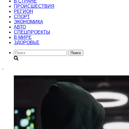
В СТРАНЕ
ПРОИСШЕСТВИЯ
РЕГИОН
CПОРТ
ЭКОНОМИКА
АВТО
СПЕЦПРОЕКТЫ
В МИРЕ
ЗДОРОВЬЕ
Поиск