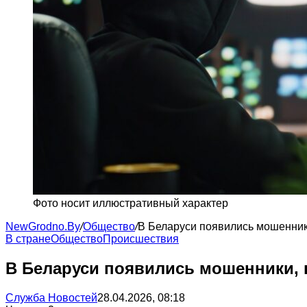
Фото носит иллюстративный характер
NewGrodno.By
/
Общество
/
В Беларуси появились мошенник
В стране
Общество
Происшествия
В Беларуси появились мошенники,
Служба Новостей
28.04.2026, 08:18