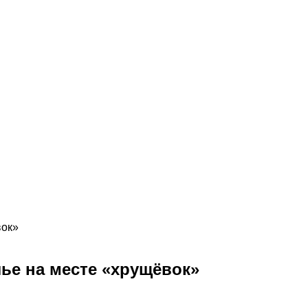
вок»
ье на месте «хрущёвок»