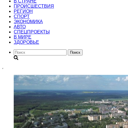
В СТРАНЕ
ПРОИСШЕСТВИЯ
РЕГИОН
CПОРТ
ЭКОНОМИКА
АВТО
СПЕЦПРОЕКТЫ
В МИРЕ
ЗДОРОВЬЕ
Поиск