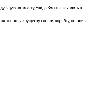
едующую пятилетку «надо больше заходить в
пятиэтажку-хрущевку снести, коробку, оставив
наете новость? Пишите в наш Telegram-bot.