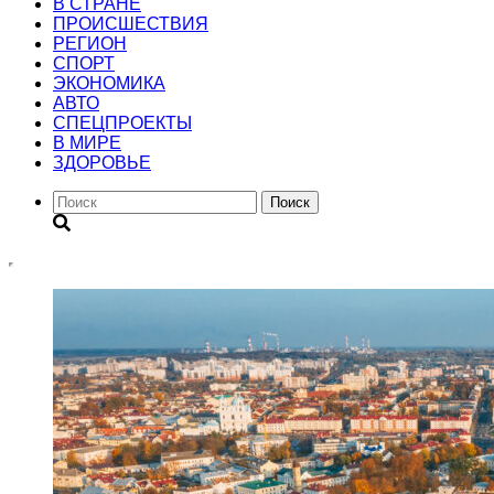
В СТРАНЕ
ПРОИСШЕСТВИЯ
РЕГИОН
CПОРТ
ЭКОНОМИКА
АВТО
СПЕЦПРОЕКТЫ
В МИРЕ
ЗДОРОВЬЕ
Поиск