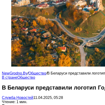
NewGrodno.By
/
Общество
/
В Беларуси представили логотип 
В стране
Общество
В Беларуси представили логотип Го
Служба Новостей
11.04.2025, 05:28
Чтение: 1 мин.