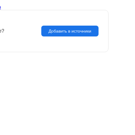
о
e?
З
Добавить в источники