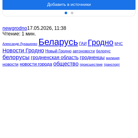
Добавить в источники
newgrodno
17.05.2026, 11:38
Чтение: 1 мин.
Беларусь
Гродно
ГАИ
МЧС
Александр Лукашенко
Новости Гродно
Новый Гродно
автоновости
белорус
белорусы
гродненская область
гродненцы
милиция
общество
новости
новости города
происшествие
транспорт