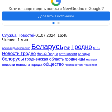
Хотите чаще видеть новости NewGrodno в Google?
Добавить в источники
Служба Новостей
01.07.2024, 16:48
Чтение: 1 мин.
Беларусь
Гродно
ГАИ
МЧС
Александр Лукашенко
Новости Гродно
Новый Гродно
автоновости
белорус
белорусы
гродненская область
гродненцы
милиция
общество
новости
новости города
происшествие
транспорт