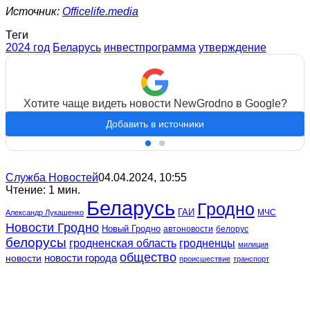
Источник:
Officelife.media
Теги
2024 год
Беларусь
инвестпрограмма
утверждение
Хотите чаще видеть новости NewGrodno в Google?
Добавить в источники
Служба Новостей
04.04.2024, 10:55
Чтение: 1 мин.
Беларусь
Гродно
ГАИ
МЧС
Александр Лукашенко
Новости Гродно
Новый Гродно
автоновости
белорус
белорусы
гродненская область
гродненцы
милиция
общество
новости
новости города
происшествие
транспорт