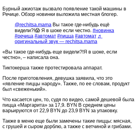
Бурный ажиотаж вызвало появление такой машины в
Речице. Обзор новинки выложила местная блогер.
@rechitsa.mama
Вы такое где-нибудь ещё
видели?!😱 Я в шоке если честно.
#новинка
#речица
#автомат
#пицца
#автомат
♬
оригинальный звук — rechitsa.mama
«Вы такое где-нибудь еще видели?!Я в шоке, если
честно», – написала она.
Тиктокерша также протестировала аппарат.
После приготовления, девушка заявила, что это
«явление пиццы народу». Также, по ее словам, продукт
был «свеженький».
Что касается цен, то, судя по видео, самой дешевой была
пицца «Маргарита» за 17,9. BYN В среднем цены
варьируются от 22,9 BYN до 23,9 BYN за упаковку.
Также в меню еще были замечены такие пиццы: мясная,
с грушей и сыром дорблю, а также с ветчиной и грибами.