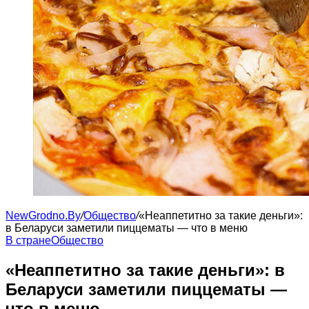
NewGrodno.By
/
Общество
/
«Неаппетитно за такие деньги»:
в Беларуси заметили пиццематы — что в меню
В стране
Общество
«Неаппетитно за такие деньги»: в
Беларуси заметили пиццематы —
что в меню