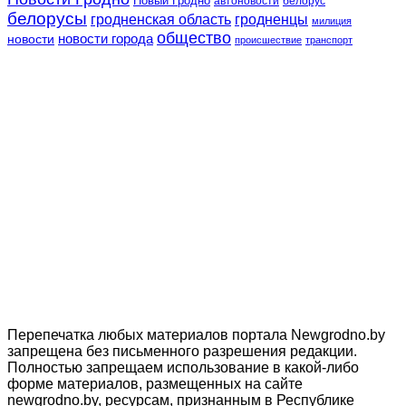
Новый Гродно
автоновости
белорус
белорусы
гродненская область
гродненцы
милиция
общество
новости
новости города
происшествие
транспорт
Перепечатка любых материалов портала Newgrodno.by
запрещена без письменного разрешения редакции.
Полностью запрещаем использование в какой-либо
форме материалов, размещенных на сайте
newgrodno.by, ресурсам, признанным в Республике