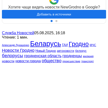
Хотите чаще видеть новости NewGrodno в Google?
Добавить в источники
Служба Новостей
05.08.2025, 16:18
Чтение: 1 мин.
Беларусь
Гродно
ГАИ
МЧС
Александр Лукашенко
Новости Гродно
Новый Гродно
автоновости
белорус
белорусы
гродненская область
гродненцы
милиция
общество
новости
новости города
происшествие
транспорт