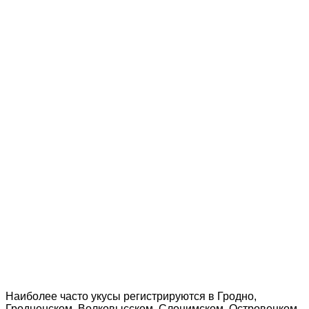
Наиболее часто укусы регистрируются в Гродно,
Гродненском, Волковысском, Слонимском, Островецком