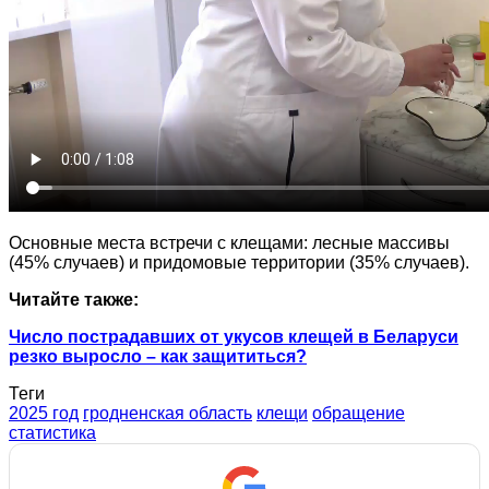
Основные места встречи с клещами: лесные массивы
(45% случаев) и придомовые территории (35% случаев).
Читайте также:
Число пострадавших от укусов клещей в Беларуси
резко выросло – как защититься?
Теги
2025 год
гродненская область
клещи
обращение
статистика