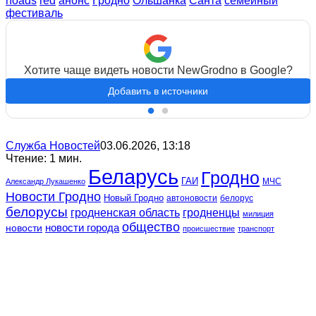
noads
red
анонс
Гродно
Ольшанка
Санта
семейный
фестиваль
Хотите чаще видеть новости NewGrodno в Google?
Добавить в источники
Служба Новостей
03.06.2026, 13:18
Чтение: 1 мин.
Беларусь
Гродно
ГАИ
МЧС
Александр Лукашенко
Новости Гродно
Новый Гродно
автоновости
белорус
белорусы
гродненская область
гродненцы
милиция
общество
новости
новости города
происшествие
транспорт