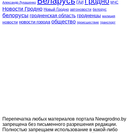
Беларусь
Гродно
ГАИ
МЧС
Александр Лукашенко
Новости Гродно
Новый Гродно
автоновости
белорус
белорусы
гродненская область
гродненцы
милиция
общество
новости
новости города
происшествие
транспорт
Перепечатка любых материалов портала Newgrodno.by
запрещена без письменного разрешения редакции.
Полностью запрещаем использование в какой-либо