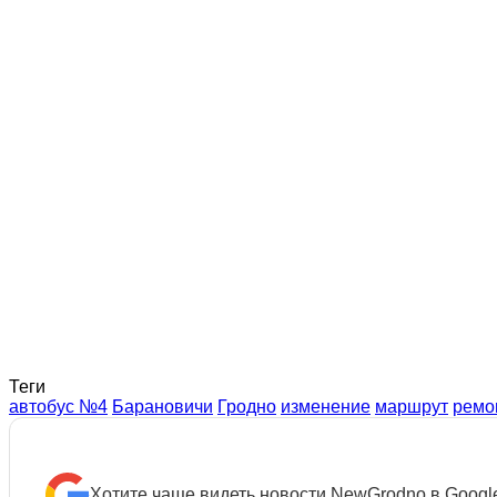
Теги
автобус №4
Барановичи
Гродно
изменение
маршрут
ремо
Хотите чаще видеть новости NewGrodno в Googl