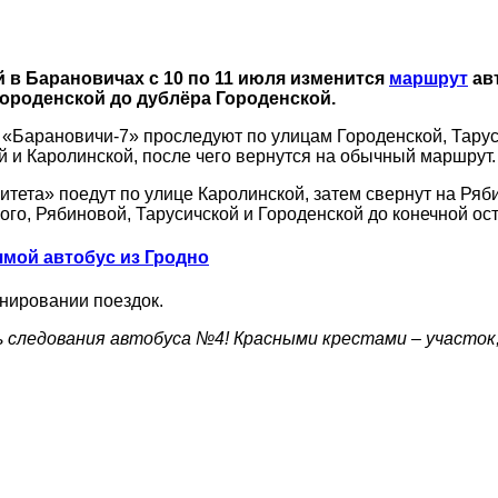
 в Барановичах с 10 по 11 июля изменится
маршрут
авт
 Городенской до дублёра Городенской.
 «Барановичи-7» проследуют по улицам Городенской, Тарус
 и Каролинской, после чего вернутся на обычный маршрут.
тета» поедут по улице Каролинской, затем свернут на Ряб
го, Рябиновой, Тарусичской и Городенской до конечной ос
мой автобус из Гродно
нировании поездок.
 следования автобуса №4! Красными крестами – участок,