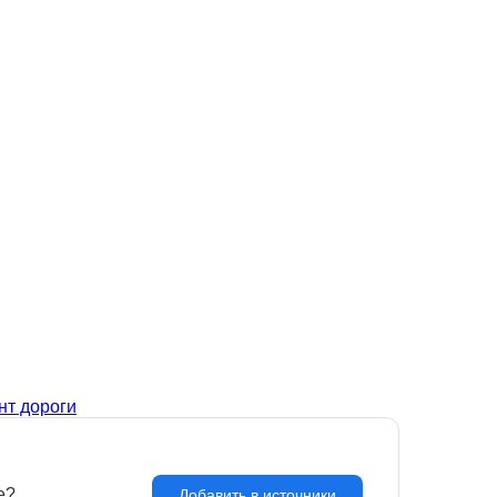
нт дороги
e?
З
Добавить в источники