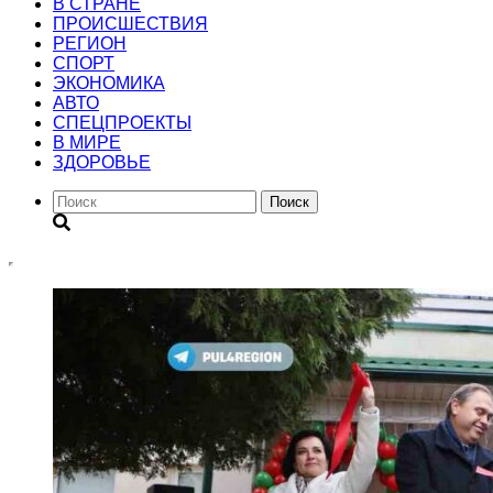
В СТРАНЕ
ПРОИСШЕСТВИЯ
РЕГИОН
CПОРТ
ЭКОНОМИКА
АВТО
СПЕЦПРОЕКТЫ
В МИРЕ
ЗДОРОВЬЕ
Поиск