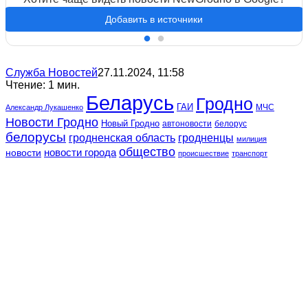
Добавить в источники
Служба Новостей
27.11.2024, 11:58
Чтение: 1 мин.
Беларусь
Гродно
ГАИ
МЧС
Александр Лукашенко
Новости Гродно
Новый Гродно
автоновости
белорус
белорусы
гродненская область
гродненцы
милиция
общество
новости
новости города
происшествие
транспорт