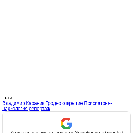
Теги
Владимир Караник
Гродно
открытие
Психиатрия-
наркология
репортаж
Хотите чаще видеть новости NewGrodno в Google?