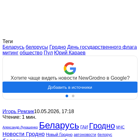
Теги
Беларусь
белорусы
Гродно
День государственного флага
митинг
общество
Пул
Юрий Караев
Хотите чаще видеть новости NewGrodno в Google?
Добавить в источники
Игорь Ремзик
10.05.2026, 17:18
Чтение: 1 мин.
Беларусь
Гродно
ГАИ
МЧС
Александр Лукашенко
Новости Гродно
Новый Гродно
автоновости
белорус