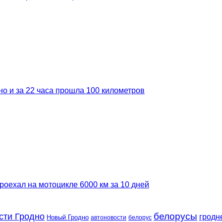
но и за 22 часа прошла 100 километров
роехал на мотоцикле 6000 км за 10 дней
сти Гродно
белорусы
гродн
Новый Гродно
автоновости
белорус