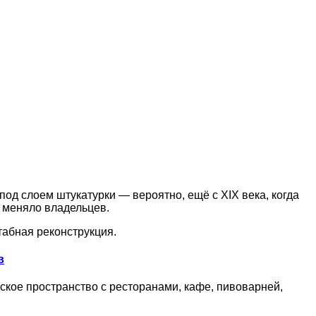
од слоем штукатурки — вероятно, ещё с XIX века, когда
з меняло владельцев.
табная реконструкция.
в
кое пространство с ресторанами, кафе, пивоварней,