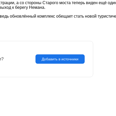
рации, а со стороны Старого моста теперь виден ещё оди
выход к берегу Немана.
ведь обновлённый комплекс обещает стать новой туристиче
e?
З
Добавить в источники