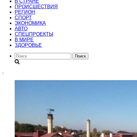
В СТРАНЕ
ПРОИСШЕСТВИЯ
РЕГИОН
CПОРТ
ЭКОНОМИКА
АВТО
СПЕЦПРОЕКТЫ
В МИРЕ
ЗДОРОВЬЕ
Поиск