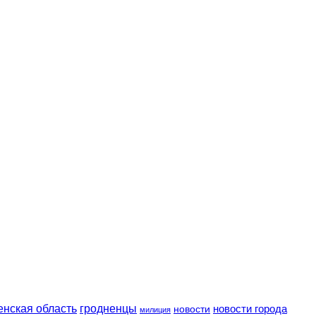
енская область
гродненцы
новости
новости города
милиция