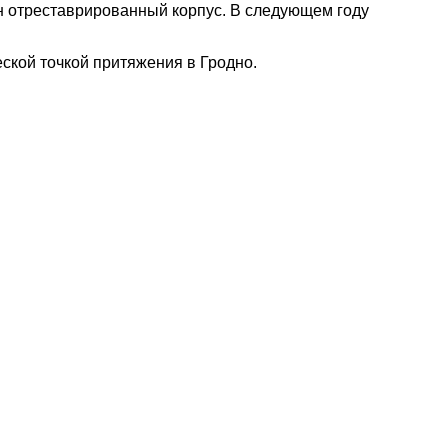
н отреставрированный корпус. В следующем году
ской точкой притяжения в Гродно.
наете новость? Пишите в наш Telegram-bot.