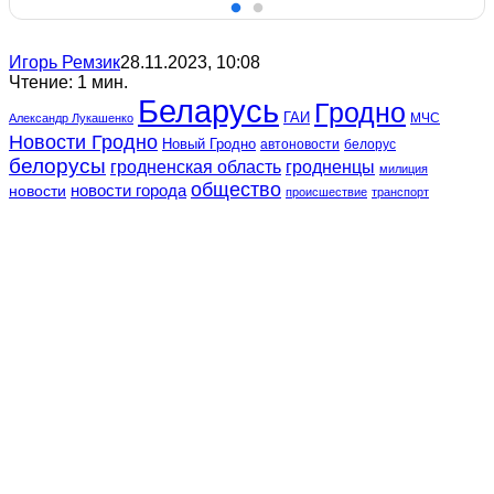
Игорь Ремзик
28.11.2023, 10:08
Чтение: 1 мин.
Беларусь
Гродно
ГАИ
МЧС
Александр Лукашенко
Новости Гродно
Новый Гродно
автоновости
белорус
белорусы
гродненская область
гродненцы
милиция
общество
новости
новости города
происшествие
транспорт