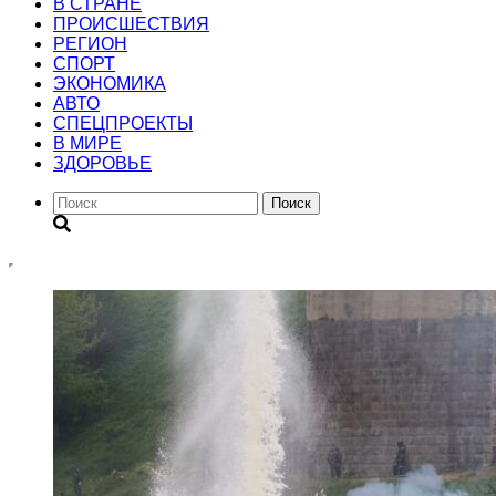
В СТРАНЕ
ПРОИСШЕСТВИЯ
РЕГИОН
CПОРТ
ЭКОНОМИКА
АВТО
СПЕЦПРОЕКТЫ
В МИРЕ
ЗДОРОВЬЕ
Поиск