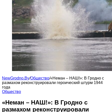
NewGrodno.By
/
Общество
/
«Неман – НАШ!»: В Гродно с
размахом реконструировали героический штурм 1944
года
Общество
«Неман – НАШ!»: В Гродно с
размахом реконструировали