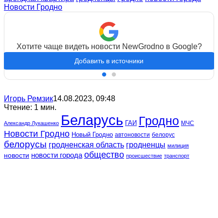
Новости Гродно
Хотите чаще видеть новости NewGrodno в Google?
Добавить в источники
Игорь Ремзик
14.08.2023, 09:48
Чтение: 1 мин.
Беларусь
Гродно
ГАИ
МЧС
Александр Лукашенко
Новости Гродно
Новый Гродно
автоновости
белорус
белорусы
гродненская область
гродненцы
милиция
общество
новости
новости города
происшествие
транспорт