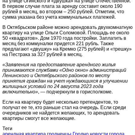
на улице Огинского и «двушка» на улице Отечественной.
В первом случае плата за аренду составит около 190
рублей в месяц, во втором – 250 рублей. Отметим, что
сумма указана без учета коммунальных платежей.
В Октябрьском районе можно арендовать двухкомнатную
квартиру на улице Ольги Соломовой. Площадь ее около
50 «квадратов». Дом 1970 года постройки. Заплатить в
месяц без коммуналки придется 221 рубль. Также
предлагают «двушку» на Кремко (275 рублей) и «трешку»
на Пестрака за 327 рублей в месяц.
«Заявления на предоставление арендного жилья
принимаются службами «Одно окно» администраций
Ленинского и Октябрьского районов по месту
принятия граждан на учет нуждающихся в улучшении
жилищных условий по 24 августа 2023 года
включительно»
, — подчеркнули в горисполкоме.
Если на квартиру будет несколько претендентов, то
получат ее те, кто раньше стал на очередь. Если среди
очередников не найдется желающих, то арендовать
квартиры смогут все желающие.
Теги
арендная квартира
гродненцы
Гродно
новости города