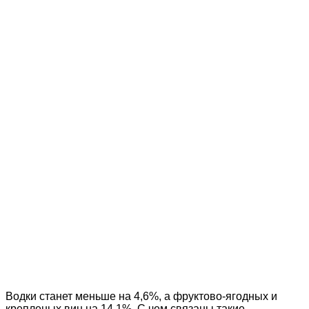
Водки станет меньше на 4,6%, а фруктово-ягодных и
крепленых вин на 14,1%. С чем связаны такие