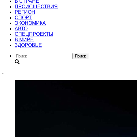
В СТРАНЕ
ПРОИСШЕСТВИЯ
РЕГИОН
CПОРТ
ЭКОНОМИКА
АВТО
СПЕЦПРОЕКТЫ
В МИРЕ
ЗДОРОВЬЕ
Поиск