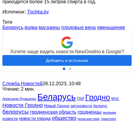
приходится более 15 литров спирта в год.
Источник:
Tochka.by
Теги
Беларусь
водка
магазины
плодовые вина
уменьшение
Хотите чаще видеть новости NewGrodno в Google?
Добавить в источники
Служба Новостей
28.12.2023, 10:48
Чтение: 2 мин.
Беларусь
Гродно
ГАИ
МЧС
Александр Лукашенко
Новости Гродно
Новый Гродно
автоновости
белорус
белорусы
гродненская область
гродненцы
милиция
общество
новости
новости города
происшествие
транспорт