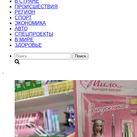
В СТРАНЕ
ПРОИСШЕСТВИЯ
РЕГИОН
CПОРТ
ЭКОНОМИКА
АВТО
СПЕЦПРОЕКТЫ
В МИРЕ
ЗДОРОВЬЕ
Поиск