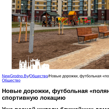
NewGrodno.By
/
Общество
/
Новые дорожки, футбольная «по
Общество
Новые дорожки, футбольная «полян
спортивную локацию