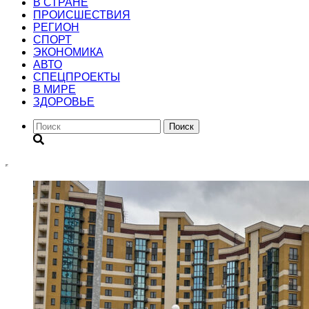
В СТРАНЕ
ПРОИСШЕСТВИЯ
РЕГИОН
CПОРТ
ЭКОНОМИКА
АВТО
СПЕЦПРОЕКТЫ
В МИРЕ
ЗДОРОВЬЕ
Поиск