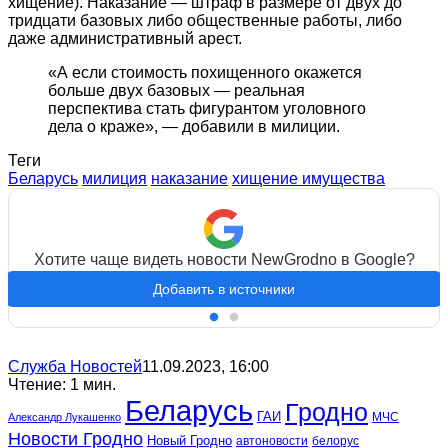
хищение). Наказание — штраф в размере от двух до
тридцати базовых либо общественные работы, либо
даже административный арест.
«А если стоимость похищенного окажется
больше двух базовых — реальная
перспектива стать фигурантом уголовного
дела о краже», — добавили в милиции.
Теги
Беларусь
милиция
наказание
хищение имущества
Хотите чаще видеть новости NewGrodno в Google?
Добавить в источники
Служба Новостей
11.09.2023, 16:00
Чтение: 1 мин.
Беларусь
Гродно
ГАИ
МЧС
Александр Лукашенко
Новости Гродно
Новый Гродно
автоновости
белорус