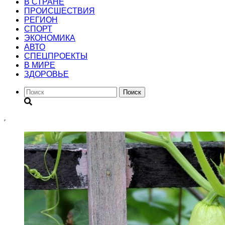
В СТРАНЕ
ПРОИСШЕСТВИЯ
РЕГИОН
CПОРТ
ЭКОНОМИКА
АВТО
СПЕЦПРОЕКТЫ
В МИРЕ
ЗДОРОВЬЕ
Поиск