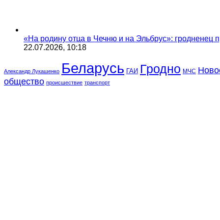
«На родину отца в Чечню и на Эльбрус»: гродненец п
22.07.2026, 10:18
Беларусь
Гродно
Ново
ГАИ
МЧС
Александр Лукашенко
общество
происшествие
транспорт