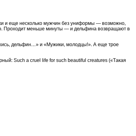
ники и еще несколько мужчин без униформы — возможно,
ло. Проходит меньше минуты — и дельфина возвращают в
жись, дельфин…» и «Мужики, молодцы!». А еще трое
Such a cruel life for such beautiful creatures («Такая
наете новость? Пишите в наш Telegram-bot.