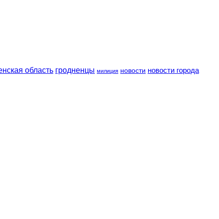
енская область
гродненцы
новости
новости города
милиция