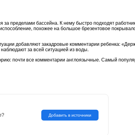
лся за пределами бассейна. К нему быстро подходят работ
приспособление, похожее на большое брезентовое покрыва
итуации добавляют закадровые комментарии ребенка: «Дер
 наблюдают за всей ситуацией из воды.
ию: почти все комментарии англоязычные. Самый популярный: 
e?
З
Добавить в источники