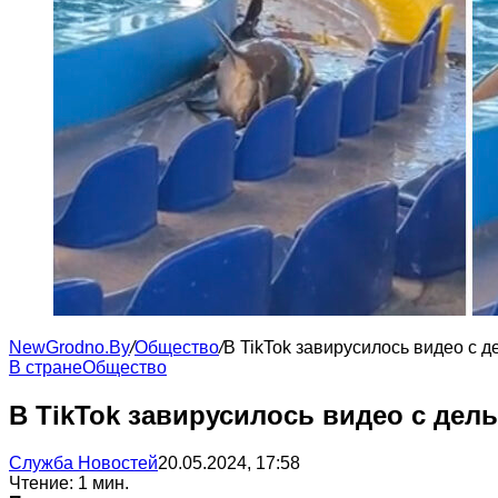
NewGrodno.By
/
Общество
/
В TikTok завирусилось видео с 
В стране
Общество
В TikTok завирусилось видео с де
Служба Новостей
20.05.2024, 17:58
Чтение: 1 мин.