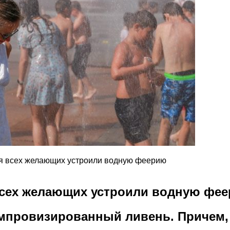
ля всех желающих устроили водную феерию
всех желающих устроили водную фе
импровизированный ливень. Причем,