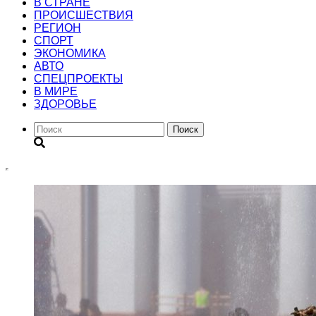
В СТРАНЕ
ПРОИСШЕСТВИЯ
РЕГИОН
CПОРТ
ЭКОНОМИКА
АВТО
СПЕЦПРОЕКТЫ
В МИРЕ
ЗДОРОВЬЕ
Поиск