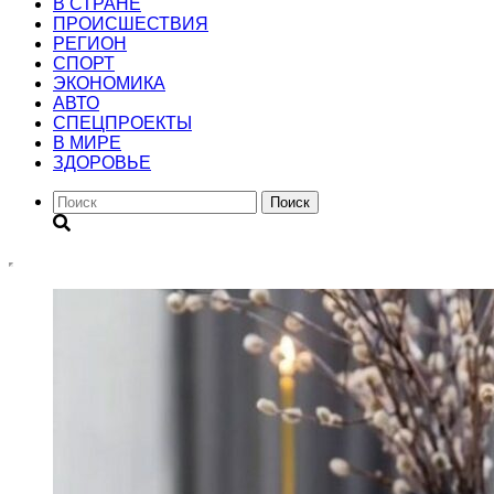
В СТРАНЕ
ПРОИСШЕСТВИЯ
РЕГИОН
CПОРТ
ЭКОНОМИКА
АВТО
СПЕЦПРОЕКТЫ
В МИРЕ
ЗДОРОВЬЕ
Поиск