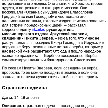
встречавшим его людям. Они знали, что Христос творил
чудеса, и встречали его как царя и мессию. Они
восклицали «Осанна сыну Давидову! Благословен
Грядущий во имя Господне!» и чествовали его
пальмовыми ветвями, которые издревле использовались
для встречи победоносных царей, – рассказал
корреспонденту
irk.aif.ru
руководитель
миссионерского отдела Иркутской епархии,
священник Никита Зверев.
–
Из-за того, что у нас не
растут пальмы, в праздник Входа Господня в Иерусалим
верующие берут освященные веточки вербы, которые у
нас весной уже расцветают. Отсюда и пошло народное
название праздника — Вербное воскресенье. Верба
символизирует память и благодарность Спасителю».
По словам Никиты Зверева, если освященная верба
проросла, то её можно посадить в землю, а если она
завяла, то веточки лучше сжечь, чтобы не осквернить.
Страстная седмица
Даты:
14–19 апреля
Описание:
страстная неделя — последняя неделя