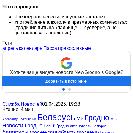
Что запрещено:
Чрезмерное веселье и шумные застолья.
Употребление алкоголя в чрезмерных количествах
(традиция пить на кладбище — суеверие, а не
церковное установление).
Теги
апрель
календарь
Пасха
православные
Хотите чаще видеть новости NewGrodno в Google?
Добавить в источники
Служба Новостей
01.04.2025, 19:38
Чтение: 4 мин.
Беларусь
Гродно
ГАИ
МЧС
Александр Лукашенко
Новости Гродно
Новый Гродно
автоновости
белорус
белорусы
гродненская область
гродненцы
милиция