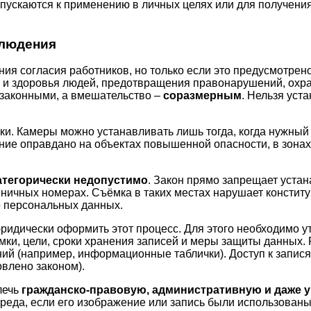
пускаются к применению в личных целях или для получения
блюдения
ия согласия работников, но только если это предусмотре
и и здоровья людей, предотвращения правонарушений, охр
 законными, а вмешательство –
соразмерным
. Нельзя уст
ки. Камеры можно устанавливать лишь тогда, когда нужный
е оправдано на объектах повышенной опасности, в зонах 
атегорически недопустимо
. Закон прямо запрещает уста
иничных номерах. Съёмка в таких местах нарушает констит
е персональных данных.
идически оформить этот процесс. Для этого необходимо у
мки, цели, сроки хранения записей и меры защиты данных.
 (например, информационные таблички). Доступ к записям
овлено законом).
лечь
гражданско-правовую, административную и даже 
реда, если его изображение или запись были использованы