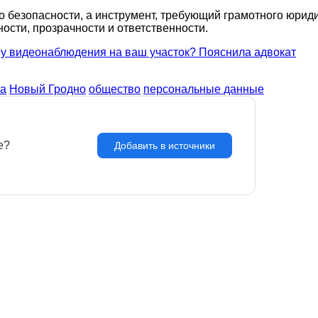
о безопасности, а инструмент, требующий грамотного юрид
сти, прозрачности и ответственности.
ру видеонаблюдения на ваш участок? Пояснила адвокат
та
Новый Гродно
общество
персональные данные
e?
З
Добавить в источники