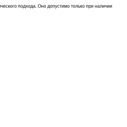
ического подхода. Оно допустимо только при наличии
наете новость? Пишите в наш Telegram-bot.