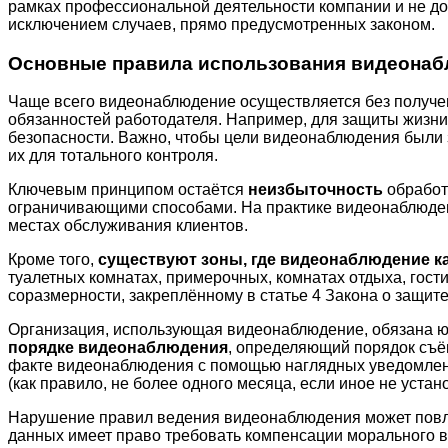
рамках профессиональной деятельности компании и не до
исключением случаев, прямо предусмотренных законом.
Основные правила использования видеона
Чаще всего видеонаблюдение осуществляется без получен
обязанностей работодателя. Например, для защиты жизн
безопасности. Важно, чтобы цели видеонаблюдения были
их для тотального контроля.
Ключевым принципом остаётся
неизбыточность
обработ
ограничивающими способами. На практике видеонаблюдени
местах обслуживания клиентов.
Кроме того,
существуют зоны, где видеонаблюдение к
туалетных комнатах, примерочных, комнатах отдыха, гост
соразмерности, закреплённому в статье 4 Закона о защит
Организация, использующая видеонаблюдение, обязана юр
порядке видеонаблюдения
, определяющий порядок съё
факте видеонаблюдения с помощью наглядных уведомлений
(как правило, не более одного месяца, если иное не устан
Нарушение правил ведения видеонаблюдения может пов
данных имеет право требовать компенсации морального в