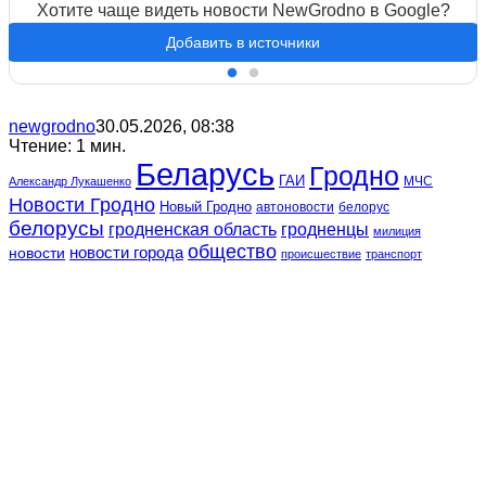
Хотите чаще видеть новости NewGrodno в Google?
Добавить в источники
newgrodno
30.05.2026, 08:38
Чтение: 1 мин.
Беларусь
Гродно
ГАИ
МЧС
Александр Лукашенко
Новости Гродно
Новый Гродно
автоновости
белорус
белорусы
гродненская область
гродненцы
милиция
общество
новости
новости города
происшествие
транспорт