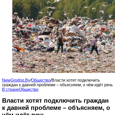
NewGrodno.By
/
Общество
/
Власти хотят подключить
граждан к давней проблеме – объясняем, о чём идёт речь
В стране
Общество
Власти хотят подключить граждан
к давней проблеме – объясняем, о
чём идёт речь