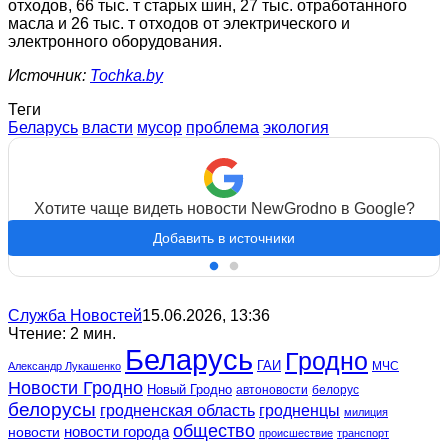
отходов, 66 тыс. т старых шин, 27 тыс. отработанного
масла и 26 тыс. т отходов от электрического и
электронного оборудования.
Источник:
Tochka.by
Теги
Беларусь
власти
мусор
проблема
экология
Хотите чаще видеть новости NewGrodno в Google?
Добавить в источники
Служба Новостей
15.06.2026, 13:36
Чтение: 2 мин.
Беларусь
Гродно
ГАИ
МЧС
Александр Лукашенко
Новости Гродно
Новый Гродно
автоновости
белорус
белорусы
гродненская область
гродненцы
милиция
общество
новости
новости города
происшествие
транспорт