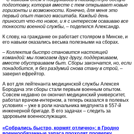
подготовку, которая вместе с тем открывает новые
горизонты и возможности. Конечно, для меня это
первый опыт такого масштаба. Каждый день
приносит что-то новое, и я с интересом осваиваю все
тонкости военной службы,
– поделился Александр.
К слову, на гражданке он работает столяром в Минске, и
его навыки оказались весьма полезными на сборах.
– Коллектив быстро становится настоящей
командой: мы помогаем друг другу, поддерживаем,
вместе обустраиваем быт. Сборы закончатся, но, если
понадобится, я без раздумий снова стану в строй,
–
заверил ефрейтор.
А вот для лейтенанта медицинской службы Алексея
Бородача эти сборы стали первым военным опытом.
Совсем недавно он окончил медицинский университет,
работал врачом-интерном, а теперь оказался в полевых
условиях – уже в роли начальника медпункта в 557-й
инженерной бригаде. В его задачах – следить за
здоровьем военнослужащих.
«Собрались быстро, кормят отлично»: в Гродно
военнообязанные запаса проходят проверку