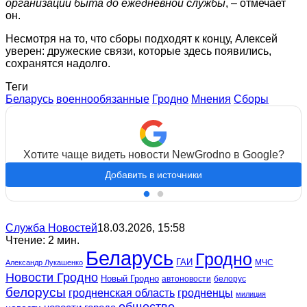
организации быта до ежедневной службы
, – отмечает
он.
Несмотря на то, что сборы подходят к концу, Алексей
уверен: дружеские связи, которые здесь появились,
сохранятся надолго.
Теги
Беларусь
военнообязанные
Гродно
Мнения
Сборы
Хотите чаще видеть новости NewGrodno в Google?
Добавить в источники
Служба Новостей
18.03.2026, 15:58
Чтение: 2 мин.
Беларусь
Гродно
ГАИ
МЧС
Александр Лукашенко
Новости Гродно
Новый Гродно
автоновости
белорус
белорусы
гродненская область
гродненцы
милиция