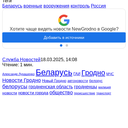
Теги
Беларусь
военные
вооружения
контроль
Россия
Хотите чаще видеть новости NewGrodno в Google?
Добавить в источники
Служба Новостей
18.03.2025, 14:08
Чтение: 1 мин.
Беларусь
Гродно
ГАИ
МЧС
Александр Лукашенко
Новости Гродно
Новый Гродно
автоновости
белорус
белорусы
гродненская область
гродненцы
милиция
общество
новости
новости города
происшествие
транспорт