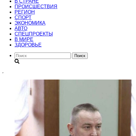
В СТРАНЕ
ПРОИСШЕСТВИЯ
РЕГИОН
CПОРТ
ЭКОНОМИКА
АВТО
СПЕЦПРОЕКТЫ
В МИРЕ
ЗДОРОВЬЕ
Поиск