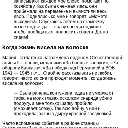
записывают каждое мое слово, помогают по
хозяйству. Как была снежная зима, они
прибежали на переменке и вычистили весь
двор. Поднялись ко мне и говорят: «Можете
выходить!» Спускаюсь летом на скамеечку
возле подъезда — сразу соседи подходят,
чтобы пообщаться, попросить совета. Долго
сидим!
Когда жизнь висела на волоске
Мария Патлатенко награждена орденом Отечественной
войны II степени, медалями «За боевые заслуги», «За
оборону Кавказа», «За победу над Германией в ВОВ
1941 — 1945 гг.»… О войне рассказывать не любит,
говорит, часто во сне приходят моменты, когда жизнь
висела на волоске:
— Была ранена, контужена, едва не умерла от
тифа, на моих глазах осколком снаряда убило
подругу, а мне только шапку пробило
(смахивает слезу). Так всю войну в ней и
проходила, закрыв дырку красной звездочкой.
Часто вспоминаю события в районе станицы