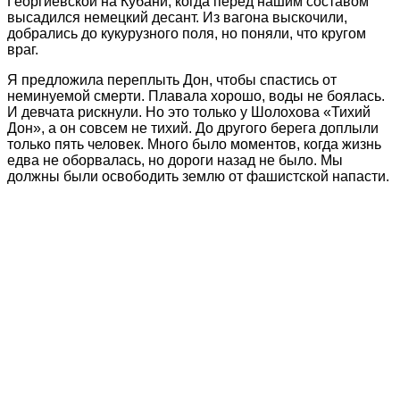
Георгиевской на Кубани, когда перед нашим составом
высадился немецкий десант. Из вагона выскочили,
добрались до кукурузного поля, но поняли, что кругом
враг.
Я предложила переплыть Дон, чтобы спастись от
неминуемой смерти. Плавала хорошо, воды не боялась.
И девчата рискнули. Но это только у Шолохова «Тихий
Дон», а он совсем не тихий. До другого берега доплыли
только пять человек. Много было моментов, когда жизнь
едва не оборвалась, но дороги назад не было. Мы
должны были освободить землю от фашистской напасти.