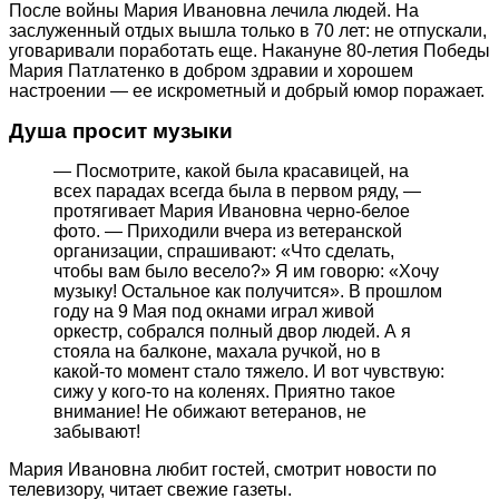
После войны Мария Ивановна лечила людей. На
заслуженный отдых вышла только в 70 лет: не отпускали,
уговаривали поработать еще. Накануне 80‑летия Победы
Мария Патлатенко в добром здравии и хорошем
настроении — ее искрометный и добрый юмор поражает.
Душа просит музыки
— Посмотрите, какой была красавицей, на
всех парадах всегда была в первом ряду, —
протягивает Мария Ивановна черно‑белое
фото. — Приходили вчера из ветеранской
организации, спрашивают: «Что сделать,
чтобы вам было весело?» Я им говорю: «Хочу
музыку! Остальное как получится». В прошлом
году на 9 Мая под окнами играл живой
оркестр, собрался полный двор людей. А я
стояла на балконе, махала ручкой, но в
какой‑то момент стало тяжело. И вот чувствую:
сижу у кого‑то на коленях. Приятно такое
внимание! Не обижают ветеранов, не
забывают!
Мария Ивановна любит гостей, смотрит новости по
телевизору, читает свежие газеты.