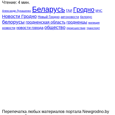
Чтение: 4 мин.
Беларусь
Гродно
ГАИ
МЧС
Александр Лукашенко
Новости Гродно
Новый Гродно
автоновости
белорус
белорусы
гродненская область
гродненцы
милиция
общество
новости
новости города
происшествие
транспорт
Перепечатка любых материалов портала Newgrodno.by