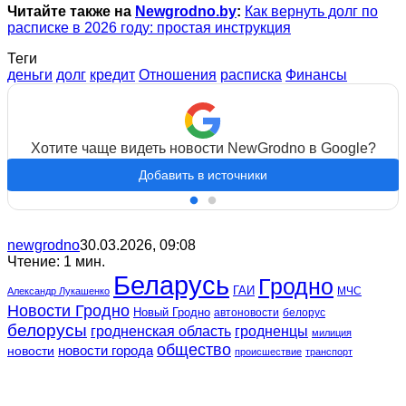
Читайте также на
Newgrodno.by
:
Как вернуть долг по
расписке в 2026 году: простая инструкция
Теги
деньги
долг
кредит
Отношения
расписка
Финансы
Хотите чаще видеть новости NewGrodno в Google?
Добавить в источники
newgrodno
30.03.2026, 09:08
Чтение: 1 мин.
Беларусь
Гродно
ГАИ
МЧС
Александр Лукашенко
Новости Гродно
Новый Гродно
автоновости
белорус
белорусы
гродненская область
гродненцы
милиция
общество
новости
новости города
происшествие
транспорт