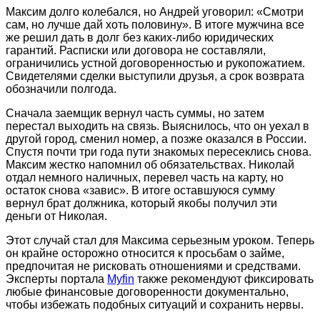
Максим долго колебался, но Андрей уговорил: «Смотри
сам, но лучше дай хоть половину». В итоге мужчина все
же решил дать в долг без каких-либо юридических
гарантий. Расписки или договора не составляли,
ограничились устной договоренностью и рукопожатием.
Свидетелями сделки выступили друзья, а срок возврата
обозначили полгода.
Сначала заемщик вернул часть суммы, но затем
перестал выходить на связь. Выяснилось, что он уехал в
другой город, сменил номер, а позже оказался в России.
Спустя почти три года пути знакомых пересеклись снова.
Максим жестко напомнил об обязательствах. Николай
отдал немного наличных, перевел часть на карту, но
остаток снова «завис». В итоге оставшуюся сумму
вернул брат должника, который якобы получил эти
деньги от Николая.
Этот случай стал для Максима серьезным уроком. Теперь
он крайне осторожно относится к просьбам о займе,
предпочитая не рисковать отношениями и средствами.
Эксперты портала
Myfin
также рекомендуют фиксировать
любые финансовые договоренности документально,
чтобы избежать подобных ситуаций и сохранить нервы.