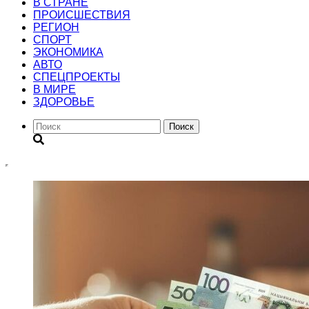
В СТРАНЕ
ПРОИСШЕСТВИЯ
РЕГИОН
CПОРТ
ЭКОНОМИКА
АВТО
СПЕЦПРОЕКТЫ
В МИРЕ
ЗДОРОВЬЕ
Поиск