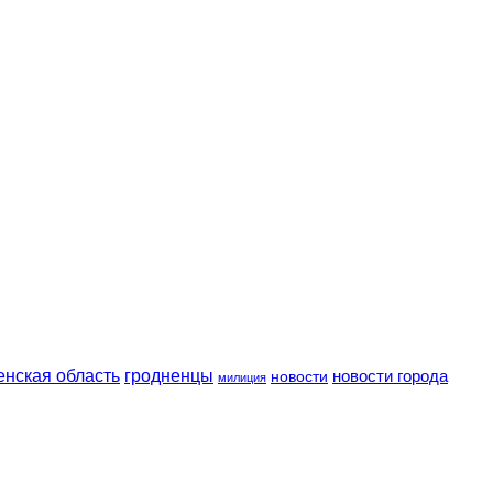
енская область
гродненцы
новости
новости города
милиция