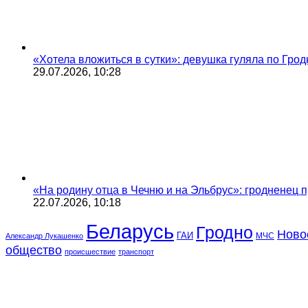
«Хотела вложиться в сутки»: девушка гуляла по Грод
29.07.2026, 10:28
«На родину отца в Чечню и на Эльбрус»: гродненец п
22.07.2026, 10:18
Беларусь
Гродно
Ново
ГАИ
МЧС
Александр Лукашенко
общество
происшествие
транспорт