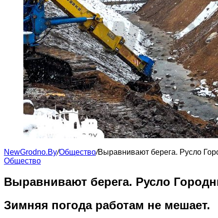
NewGrodno.By
/
Общество
/
Выравнивают берега. Русло Гор
Общество
Выравнивают берега. Русло Городн
Зимняя погода работам не мешает.