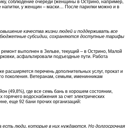
фику, соблюдение очереди (женщины в Острино, например,
е напитки, у женщин – маски… После парилки можно и в
повышение качества жизни людей и поддерживать все
 бюджетные субсидии, сохраняются доступные тарифы
 ремонт выполнен в Зельве, текущий – в Острино, Малой
арковки, асфальтировали подъездные пути. Работа
е расширяется перечень дополнительных услуг, прокат и
го поколения. Ветеранам, семьям, именинникам
йон (49,8%), где все семь бань в хорошем состоянии,
 горячего водоснабжения за счет электрических
не, еще 92 бани прочих организаций:
а есть люди, которые в них нуждаются. Но долгосрочная