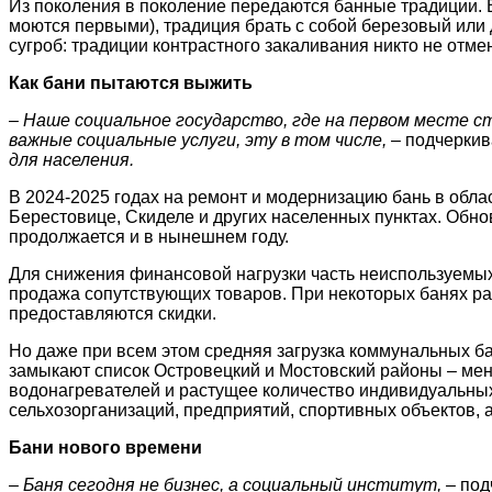
Из поколения в поколение передаются банные традиции. В
моются первыми), традиция брать с собой березовый или
сугроб: традиции контрастного закаливания никто не отме
Как бани пытаются выжить
– Наше социальное государство, где на первом месте с
важные социальные услуги, эту в том числе,
– подчеркив
для населения.
В 2024-2025 годах на ремонт и модернизацию бань в обла
Берестовице, Скиделе и других населенных пунктах. Обно
продолжается и в нынешнем году.
Для снижения финансовой нагрузки часть неиспользуемых
продажа сопутствующих товаров. При некоторых банях р
предоставляются скидки.
Но даже при всем этом средняя загрузка коммунальных бан
замыкают список Островецкий и Мостовский районы – мене
водонагревателей и растущее количество индивидуальных
сельхозорганизаций, предприятий, спортивных объектов, 
Бани нового времени
– Баня сегодня не бизнес, а социальный институт, –
под