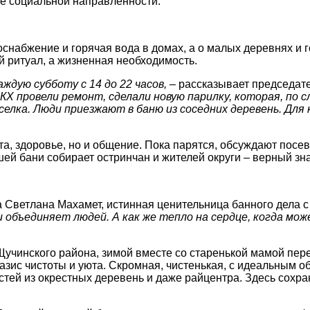
не социальной направленности.
оснабжение и горячая вода в домах, а о малых деревнях и 
й ритуал, а жизненная необходимость.
ждую субботу с 14 до 22 часов,
– рассказывает председат
КХ провели ремонт, сделали новую парилку, которая, по с
селка. Люди приезжают в баню из соседних деревень. Для 
та, здоровье, но и общение. Пока парятся, обсуждают посев
й бани собирает остринчан и жителей округи – верный знак
а Светлана Махамет, истинная ценительница банного дела 
 объединяет людей. А как же тепло на сердце, когда мож
Щучинского района, зимой вместе со старенькой мамой пер
 оазис чистоты и уюта. Скромная, чистенькая, с идеальны
остей из окрестных деревень и даже райцентра. Здесь сохр