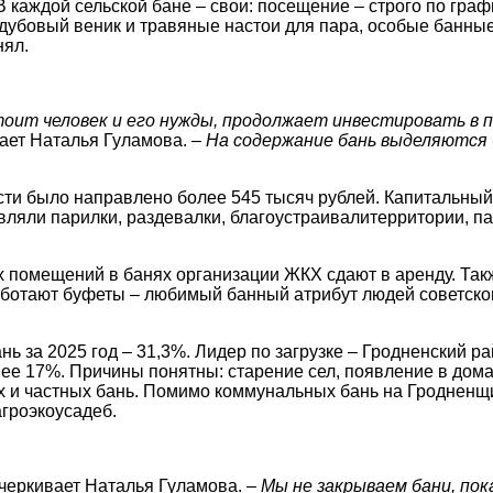
 каждой сельской бане – свои: посещение – строго по гра
 дубовый веник и травяные настои для пара, особые банны
нял.
тоит человек и его нужды, продолжает инвестировать в 
ает Наталья Гуламова. –
На содержание бань выделяются
сти было направлено более 545 тысяч рублей. Капитальный
вляли парилки, раздевалки, благоустраивалитерритории, п
 помещений в банях организации ЖКХ сдают в аренду. Такж
аботают буфеты – любимый банный атрибут людей советско
ь за 2025 год – 31,3%. Лидер по загрузке – Гродненский ра
е 17%. Причины понятны: старение сел, появление в домах
 и частных бань. Помимо коммунальных бань на Гродненщи
агроэкоусадеб.
черкивает Наталья Гуламова. –
Мы не закрываем бани, пок