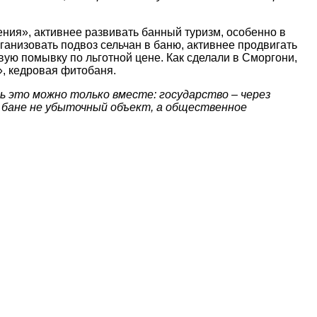
ения», активнее развивать банный туризм, особенно в
ганизовать подвоз сельчан в баню, активнее продвигать
ую помывку по льготной цене. Как сделали в Сморгони,
», кедровая фитобаня.
ь это можно только вместе: государство – через
в бане не убыточный объект, а общественное
наете новость? Пишите в наш Telegram-bot.