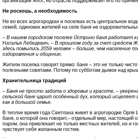
организаций ЖКХ, но отрасль поддерживает его по причи
Не роскошь, а необходимость
Не во всех агрогородках и поселках есть центральное вод
семей, одиноких жителей на селе баня не оздоровительны
– В нашем городском поселке Острино баня работает ка
Наталья Лебедевич.
– В прошлом году за счет средств Ж
здесь помылись 2059 человек – больше, чем население по
оздоровления и общение.
Жители поселка говорят прямо: баня – это не только чисто
полезными советами. Потому по субботам дымок над крыше
Хранительница традиций
– Баня не просто забота о здоровье и красоте,
– уверен
сельской бане царит особенный дух, который исцеляет и
как в большой семье.
В теплое время года Светлана живет в агрогородке Орля 
баня, о которой она говорит,– отдельный мир, настоящий
паром, она привлекает не только местных жителей, но и г
чувствует себя желанным гостем.