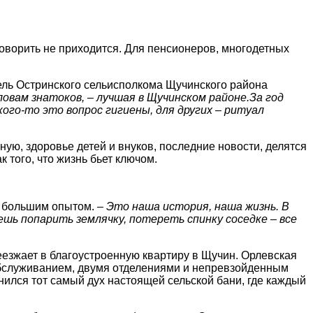
говорить не приходится. Для пенсионеров, многодетных
ель Остринского сельисполкома Щучинского района
ловам знатоков, – лучшая в Щучинском районе.За год
кого-то это вопрос гигиены, для других – ритуал
ную, здоровье детей и внуков, последние новости, делятся
 того, что жизнь бьет ключом.
с большим опытом.
– Это наша история, наша жизнь. В
ешь попарить землячку, потереть спинку соседке – все
еезжает в благоустроенную квартиру в Щучин. Орлевская
м обслуживанием, двумя отделениями и непревзойденным
анился тот самый дух настоящей сельской бани, где каждый