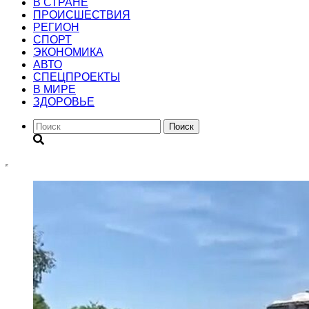
В СТРАНЕ
ПРОИСШЕСТВИЯ
РЕГИОН
CПОРТ
ЭКОНОМИКА
АВТО
СПЕЦПРОЕКТЫ
В МИРЕ
ЗДОРОВЬЕ
Поиск