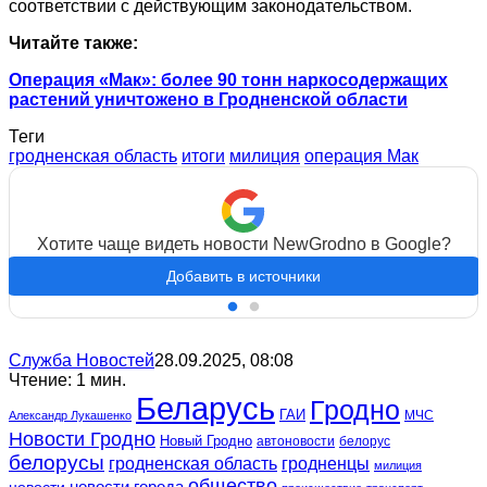
соответствии с действующим законодательством.
Читайте также:
Операция «Мак»: более 90 тонн наркосодержащих
растений уничтожено в Гродненской области
Теги
гродненская область
итоги
милиция
операция Мак
Хотите чаще видеть новости NewGrodno в Google?
Добавить в источники
Служба Новостей
28.09.2025, 08:08
Чтение: 1 мин.
Беларусь
Гродно
ГАИ
МЧС
Александр Лукашенко
Новости Гродно
Новый Гродно
автоновости
белорус
белорусы
гродненская область
гродненцы
милиция
общество
новости
новости города